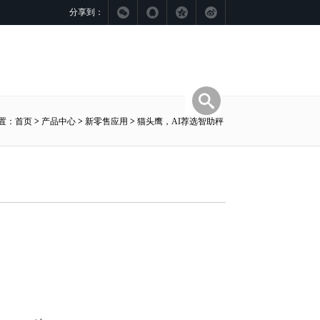
分享到：
置：
首页
>
产品中心
>
新零售应用
>
猫头鹰，AI荐选智助秤