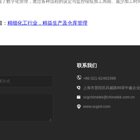
现了数字化管理，透过各种流程的设定与监控缩短加工周期、减少加工时
篇：
精细化工行业，精益生产及仓库管理
联系我们
+86 021-62463399
上海市普陀区武威路88弄中鑫企业
scgchinetek@chinetek.com.cn
www.scgiot.com