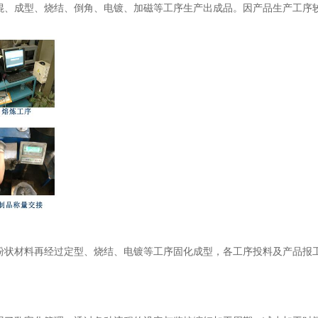
混、成型、烧结、倒角、电镀、加磁等工序生产出成品。因产品生产工序
粉状材料再经过定型、烧结、电镀等工序固化成型，各工序投料及产品报